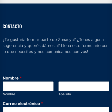
CONTACTO
¿Te gustaria formar parte de Zonasyc? ¿Tenes alguna
sugerencia y querés dárnosla? Llená este formulario con
lo que necesites y nos comunicamos con vos!
*
Nombre
*
*
m
e
Nombre
Apellido
n
s
Correo electrónico
*
a
j