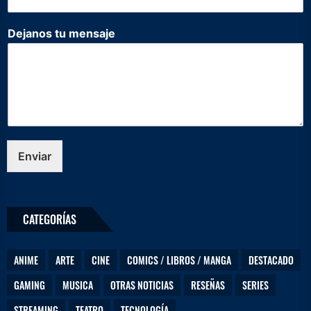
e
Dejanos tu mensaje
Enviar
CATEGORÍAS
ANIME
ARTE
CINE
COMICS / LIBROS / MANGA
DESTACADO
GAMING
MUSICA
OTRAS NOTICIAS
RESEÑAS
SERIES
STREAMING
TEATRO
TECNOLOGÍA