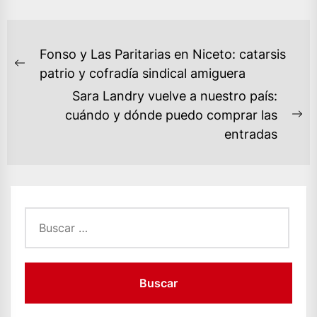
NAVEGACIÓN
Fonso y Las Paritarias en Niceto: catarsis
DE
Previous
patrio y cofradía sindical amiguera
ENTRADAS
post:
Sara Landry vuelve a nuestro país:
cuándo y dónde puedo comprar las
Ne
entradas
po
Buscar: