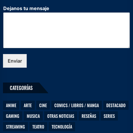
a
Dejanos tu mensaje
j
e
*
N
o
m
b
r
e
Enviar
CATEGORÍAS
ANIME
ARTE
CINE
COMICS / LIBROS / MANGA
DESTACADO
GAMING
MUSICA
OTRAS NOTICIAS
RESEÑAS
SERIES
STREAMING
TEATRO
TECNOLOGÍA