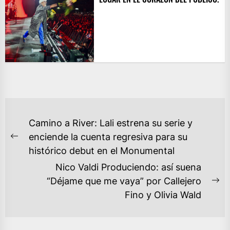
NAVEGACIÓN
Camino a River: Lali estrena su serie y
DE
enciende la cuenta regresiva para su
Previous
ENTRADAS
histórico debut en el Monumental
post:
Nico Valdi Produciendo: así suena
“Déjame que me vaya” por Callejero
Ne
Fino y Olivia Wald
po