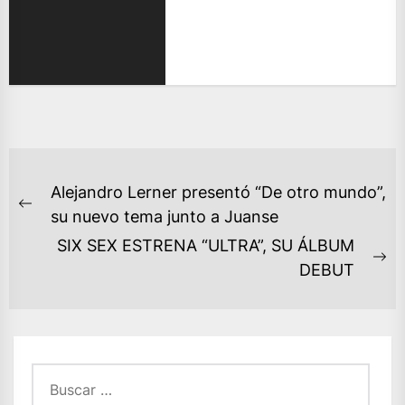
NAVEGACIÓN
Alejandro Lerner presentó “De otro mundo”,
DE
Previous
su nuevo tema junto a Juanse
ENTRADAS
post:
SIX SEX ESTRENA “ULTRA”, SU ÁLBUM
Ne
DEBUT
po
Buscar: