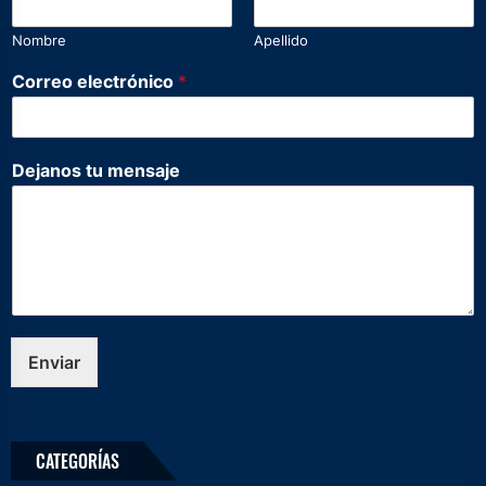
e
c
Nombre
Apellido
t
r
Correo electrónico
*
ó
n
i
c
Dejanos tu mensaje
o
t
u
N
o
m
b
r
e
Enviar
CATEGORÍAS