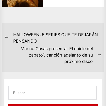
NAVEGACIÓN
HALLOWEEN: 5 SERIES QUE TE DEJARÁN
DE
Previous
PENSANDO
ENTRADAS
post:
Marina Casas presenta “El chicle del
zapato”, canción adelanto de su
Ne
próximo disco
po
Buscar: