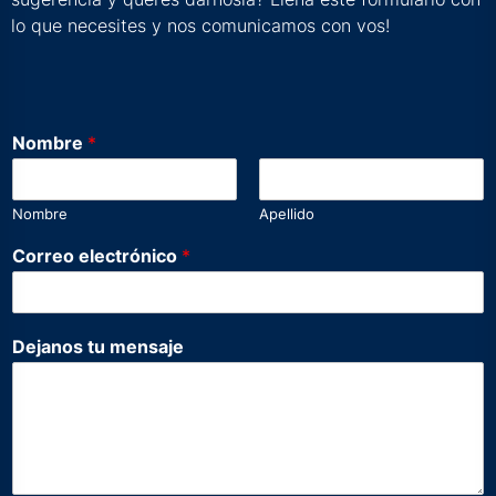
lo que necesites y nos comunicamos con vos!
Nombre
*
Nombre
Apellido
C
Correo electrónico
*
o
r
r
e
Dejanos tu mensaje
o
D
e
j
a
n
o