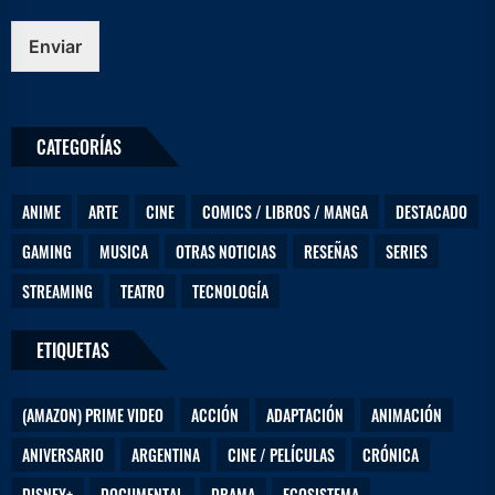
s
t
Enviar
u
CATEGORÍAS
ANIME
ARTE
CINE
COMICS / LIBROS / MANGA
DESTACADO
GAMING
MUSICA
OTRAS NOTICIAS
RESEÑAS
SERIES
STREAMING
TEATRO
TECNOLOGÍA
ETIQUETAS
(AMAZON) PRIME VIDEO
ACCIÓN
ADAPTACIÓN
ANIMACIÓN
ANIVERSARIO
ARGENTINA
CINE / PELÍCULAS
CRÓNICA
DISNEY+
DOCUMENTAL
DRAMA
ECOSISTEMA