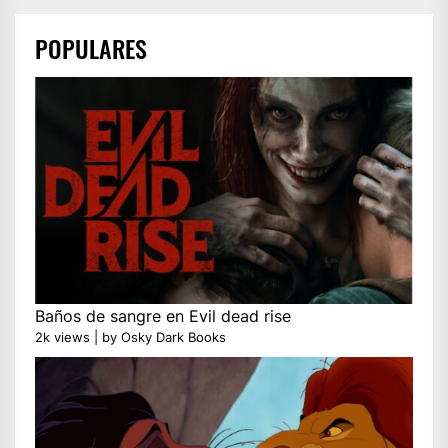
POPULARES
Baños de sangre en Evil dead rise
2k views
|
by
Osky Dark Books