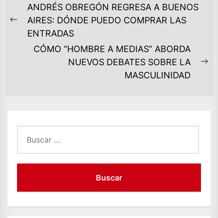
NAVEGACIÓN
ANDRÉS OBREGÓN REGRESA A BUENOS
DE
AIRES: DÓNDE PUEDO COMPRAR LAS
Previous
ENTRADAS
ENTRADAS
post:
CÓMO “HOMBRE A MEDIAS” ABORDA
NUEVOS DEBATES SOBRE LA
Ne
MASCULINIDAD
po
Buscar: