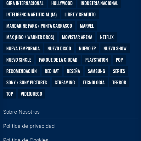
GIRA INTERNACIONAL
HOLLYWOOD
INDUSTRIA NACIONAL
INTELIGENCIA ARTIFICIAL (IA)
LIBRE Y GRATUITO
MANDARINE PARK / PUNTA CARRASCO
MARVEL
MAX (HBO / WARNER BROS)
MOVISTAR ARENA
NETFLIX
NUEVA TEMPORADA
NUEVO DISCO
NUEVO EP
NUEVO SHOW
NUEVO SINGLE
PARQUE DE LA CIUDAD
PLAYSTATION
POP
RECOMENDACIÓN
RED HAT
RESEÑA
SAMSUNG
SERIES
SONY / SONY PICTURES
STREAMING
TECNOLOGÍA
TERROR
TOP
VIDEOJUEGO
Sobre Nosotros
Política de privacidad
Politica de Cookies