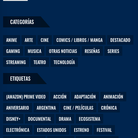
n
o
s
CATEGORÍAS
t
u
ANIME
ARTE
CINE
COMICS / LIBROS / MANGA
DESTACADO
GAMING
MUSICA
OTRAS NOTICIAS
RESEÑAS
SERIES
STREAMING
TEATRO
TECNOLOGÍA
ETIQUETAS
(AMAZON) PRIME VIDEO
ACCIÓN
ADAPTACIÓN
ANIMACIÓN
ANIVERSARIO
ARGENTINA
CINE / PELÍCULAS
CRÓNICA
DISNEY+
DOCUMENTAL
DRAMA
ECOSISTEMA
ELECTRÓNICA
ESTADOS UNIDOS
ESTRENO
FESTIVAL