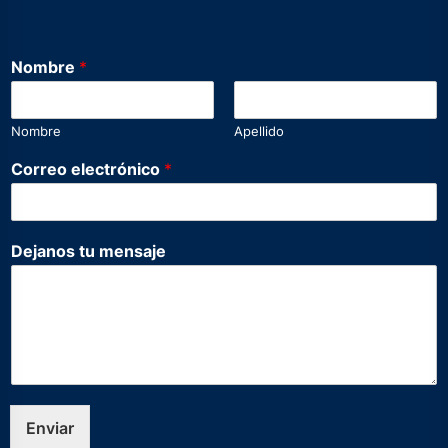
Nombre
*
Nombre
Apellido
Correo electrónico
*
D
Dejanos tu mensaje
e
j
a
n
o
s
D
e
j
Enviar
a