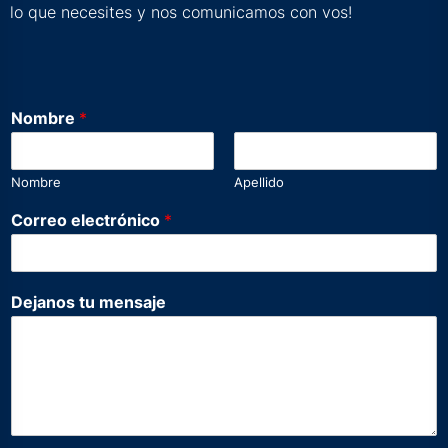
lo que necesites y nos comunicamos con vos!
Nombre
*
Nombre
Apellido
N
Correo electrónico
*
o
m
b
r
Dejanos tu mensaje
e
t
u
e
l
e
c