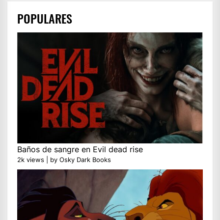
POPULARES
Baños de sangre en Evil dead rise
2k views
|
by
Osky Dark Books