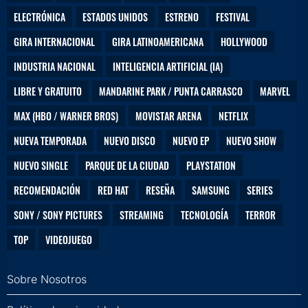
ELECTRÓNICA
ESTADOS UNIDOS
ESTRENO
FESTIVAL
GIRA INTERNACIONAL
GIRA LATINOAMERICANA
HOLLYWOOD
INDUSTRIA NACIONAL
INTELIGENCIA ARTIFICIAL (IA)
LIBRE Y GRATUITO
MANDARINE PARK / PUNTA CARRASCO
MARVEL
MAX (HBO / WARNER BROS)
MOVISTAR ARENA
NETFLIX
NUEVA TEMPORADA
NUEVO DISCO
NUEVO EP
NUEVO SHOW
NUEVO SINGLE
PARQUE DE LA CIUDAD
PLAYSTATION
RECOMENDACIÓN
RED HAT
RESEÑA
SAMSUNG
SERIES
SONY / SONY PICTURES
STREAMING
TECNOLOGÍA
TERROR
TOP
VIDEOJUEGO
Sobre Nosotros