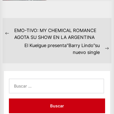
NAVEGACIÓN
EMO-TIVO: MY CHEMICAL ROMANCE
DE
Previous
AGOTA SU SHOW EN LA ARGENTINA
ENTRADAS
post:
El Kuelgue presenta”Barry Lindo”su
Ne
nuevo single
po
Buscar: