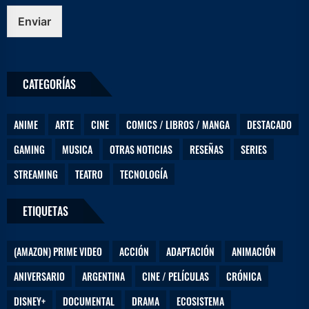
t
r
Enviar
ó
n
i
c
CATEGORÍAS
o
ANIME
ARTE
CINE
COMICS / LIBROS / MANGA
DESTACADO
GAMING
MUSICA
OTRAS NOTICIAS
RESEÑAS
SERIES
STREAMING
TEATRO
TECNOLOGÍA
ETIQUETAS
(AMAZON) PRIME VIDEO
ACCIÓN
ADAPTACIÓN
ANIMACIÓN
ANIVERSARIO
ARGENTINA
CINE / PELÍCULAS
CRÓNICA
DISNEY+
DOCUMENTAL
DRAMA
ECOSISTEMA