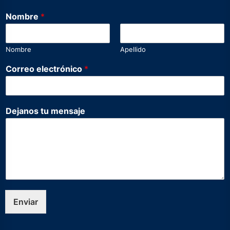
Nombre
*
Nombre
Apellido
Correo electrónico
*
N
Dejanos tu mensaje
o
m
b
r
e
D
e
j
a
Enviar
n
o
s