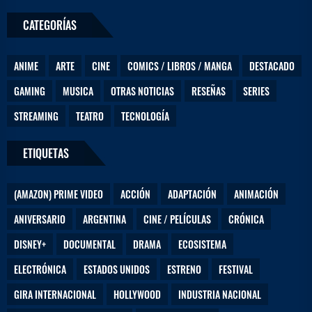
D
CATEGORÍAS
e
j
a
ANIME
ARTE
CINE
COMICS / LIBROS / MANGA
DESTACADO
n
o
GAMING
MUSICA
OTRAS NOTICIAS
RESEÑAS
SERIES
s
STREAMING
TEATRO
TECNOLOGÍA
ETIQUETAS
(AMAZON) PRIME VIDEO
ACCIÓN
ADAPTACIÓN
ANIMACIÓN
ANIVERSARIO
ARGENTINA
CINE / PELÍCULAS
CRÓNICA
DISNEY+
DOCUMENTAL
DRAMA
ECOSISTEMA
ELECTRÓNICA
ESTADOS UNIDOS
ESTRENO
FESTIVAL
GIRA INTERNACIONAL
HOLLYWOOD
INDUSTRIA NACIONAL