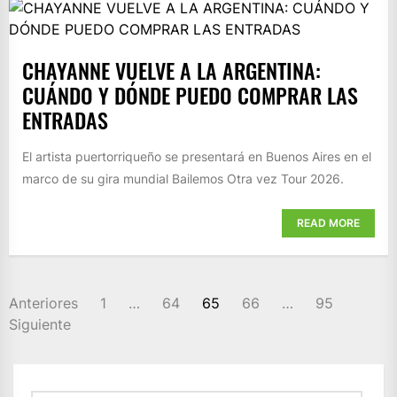
CHAYANNE VUELVE A LA ARGENTINA:
CUÁNDO Y DÓNDE PUEDO COMPRAR LAS
ENTRADAS
El artista puertorriqueño se presentará en Buenos Aires en el
marco de su gira mundial Bailemos Otra vez Tour 2026.
READ MORE
PAGINACIÓN
Anteriores
1
…
64
65
66
…
95
DE
Siguiente
ENTRADAS