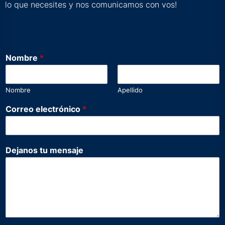
lo que necesites y nos comunicamos con vos!
Nombre
*
Nombre
Apellido
Correo electrónico
*
m
Dejanos tu mensaje
e
n
s
a
j
e
t