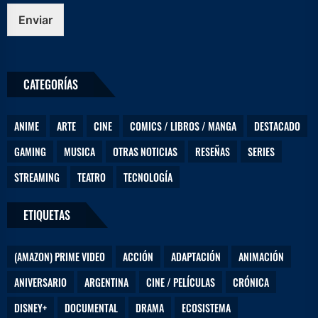
u
e
Enviar
l
e
c
t
CATEGORÍAS
r
ó
n
ANIME
ARTE
CINE
COMICS / LIBROS / MANGA
DESTACADO
i
c
GAMING
MUSICA
OTRAS NOTICIAS
RESEÑAS
SERIES
o
STREAMING
TEATRO
TECNOLOGÍA
ETIQUETAS
(AMAZON) PRIME VIDEO
ACCIÓN
ADAPTACIÓN
ANIMACIÓN
ANIVERSARIO
ARGENTINA
CINE / PELÍCULAS
CRÓNICA
DISNEY+
DOCUMENTAL
DRAMA
ECOSISTEMA