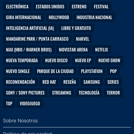
ELECTRÓNICA
ESTADOS UNIDOS
ESTRENO
FESTIVAL
GIRA INTERNACIONAL
HOLLYWOOD
INDUSTRIA NACIONAL
INTELIGENCIA ARTIFICIAL (IA)
LIBRE Y GRATUITO
MANDARINE PARK / PUNTA CARRASCO
MARVEL
MAX (HBO / WARNER BROS)
MOVISTAR ARENA
NETFLIX
NUEVA TEMPORADA
NUEVO DISCO
NUEVO EP
NUEVO SHOW
NUEVO SINGLE
PARQUE DE LA CIUDAD
PLAYSTATION
POP
RECOMENDACIÓN
RED HAT
RESEÑA
SAMSUNG
SERIES
SONY / SONY PICTURES
STREAMING
TECNOLOGÍA
TERROR
TOP
VIDEOJUEGO
Sobre Nosotros