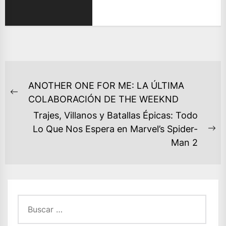
NAVEGACIÓN
ANOTHER ONE FOR ME: LA ÚLTIMA
DE
Previous
COLABORACIÓN DE THE WEEKND
ENTRADAS
post:
Trajes, Villanos y Batallas Épicas: Todo
Lo Que Nos Espera en Marvel’s Spider-
Ne
Man 2
po
Buscar: