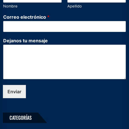
a
Nombre
Apellido
n
o
Correo electrónico
*
s
C
o
r
Dejanos tu mensaje
r
e
o
N
o
m
b
r
e
Enviar
CATEGORÍAS