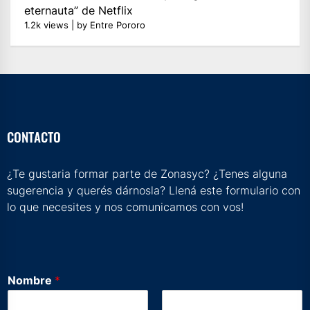
eternauta” de Netflix
1.2k views
|
by
Entre Pororo
CONTACTO
¿Te gustaria formar parte de Zonasyc? ¿Tenes alguna
sugerencia y querés dárnosla? Llená este formulario con
lo que necesites y nos comunicamos con vos!
D
Nombre
*
e
j