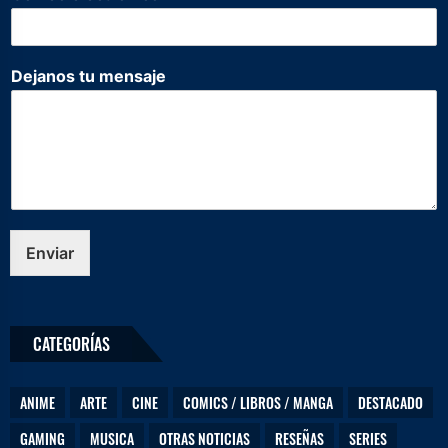
l
e
c
t
Dejanos tu mensaje
r
ó
n
i
c
o
e
l
e
Enviar
c
t
r
ó
CATEGORÍAS
n
i
c
ANIME
ARTE
CINE
COMICS / LIBROS / MANGA
DESTACADO
o
D
GAMING
MUSICA
OTRAS NOTICIAS
RESEÑAS
SERIES
e