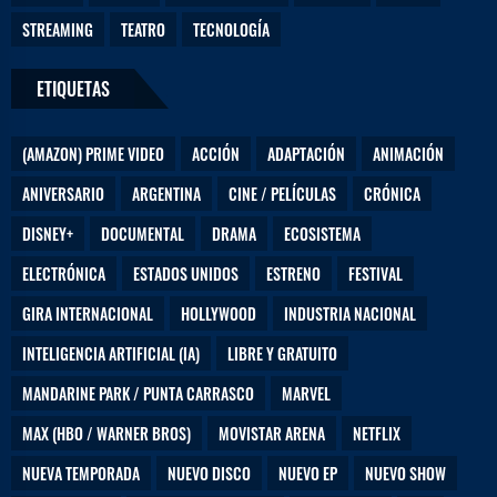
j
STREAMING
TEATRO
TECNOLOGÍA
a
n
o
ETIQUETAS
s
(AMAZON) PRIME VIDEO
ACCIÓN
ADAPTACIÓN
ANIMACIÓN
ANIVERSARIO
ARGENTINA
CINE / PELÍCULAS
CRÓNICA
DISNEY+
DOCUMENTAL
DRAMA
ECOSISTEMA
ELECTRÓNICA
ESTADOS UNIDOS
ESTRENO
FESTIVAL
GIRA INTERNACIONAL
HOLLYWOOD
INDUSTRIA NACIONAL
INTELIGENCIA ARTIFICIAL (IA)
LIBRE Y GRATUITO
MANDARINE PARK / PUNTA CARRASCO
MARVEL
MAX (HBO / WARNER BROS)
MOVISTAR ARENA
NETFLIX
NUEVA TEMPORADA
NUEVO DISCO
NUEVO EP
NUEVO SHOW