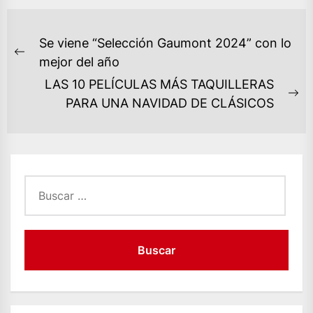
NAVEGACIÓN
Se viene “Selección Gaumont 2024” con lo
DE
Previous
mejor del año
ENTRADAS
post:
LAS 10 PELÍCULAS MÁS TAQUILLERAS
Ne
PARA UNA NAVIDAD DE CLÁSICOS
po
Buscar: