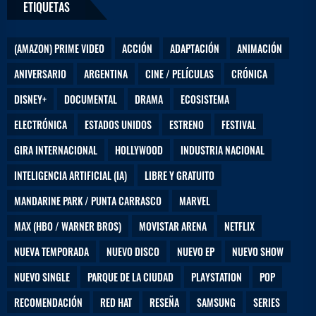
c
ETIQUETAS
o
(AMAZON) PRIME VIDEO
ACCIÓN
ADAPTACIÓN
ANIMACIÓN
ANIVERSARIO
ARGENTINA
CINE / PELÍCULAS
CRÓNICA
DISNEY+
DOCUMENTAL
DRAMA
ECOSISTEMA
ELECTRÓNICA
ESTADOS UNIDOS
ESTRENO
FESTIVAL
GIRA INTERNACIONAL
HOLLYWOOD
INDUSTRIA NACIONAL
INTELIGENCIA ARTIFICIAL (IA)
LIBRE Y GRATUITO
MANDARINE PARK / PUNTA CARRASCO
MARVEL
MAX (HBO / WARNER BROS)
MOVISTAR ARENA
NETFLIX
NUEVA TEMPORADA
NUEVO DISCO
NUEVO EP
NUEVO SHOW
NUEVO SINGLE
PARQUE DE LA CIUDAD
PLAYSTATION
POP
RECOMENDACIÓN
RED HAT
RESEÑA
SAMSUNG
SERIES