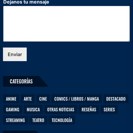
Dejanos tu mensaje
e
j
a
n
o
s
m
e
n
Enviar
s
a
j
e
CATEGORÍAS
e
l
e
ANIME
ARTE
CINE
COMICS / LIBROS / MANGA
DESTACADO
c
t
GAMING
MUSICA
OTRAS NOTICIAS
RESEÑAS
SERIES
r
ó
STREAMING
TEATRO
TECNOLOGÍA
n
i