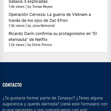
Galaxia 3 explicadas
1.4k views
|
by
Tomas Reyes
Operación Cerveza: La guerra de Vietnam a
través de los ojos de Zac Efron
1.3k views
|
by
Jona Reimondi
Ricardo Darín confirma su protagonismo en “El
eternauta” de Netflix
1.2k views
|
by
Entre Pororo
CONTACTO
¿Te gustaria formar parte de Zonasyc? ¿Tenes alguna
sugerencia y querés dárnosla? Llená este formulario con
lo que necesites y nos comunicamos con vos!