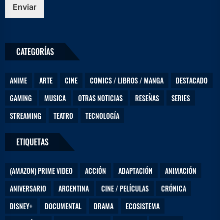
r
Enviar
r
e
o
N
CATEGORÍAS
o
m
b
ANIME
ARTE
CINE
COMICS / LIBROS / MANGA
DESTACADO
r
e
GAMING
MUSICA
OTRAS NOTICIAS
RESEÑAS
SERIES
STREAMING
TEATRO
TECNOLOGÍA
ETIQUETAS
(AMAZON) PRIME VIDEO
ACCIÓN
ADAPTACIÓN
ANIMACIÓN
ANIVERSARIO
ARGENTINA
CINE / PELÍCULAS
CRÓNICA
DISNEY+
DOCUMENTAL
DRAMA
ECOSISTEMA