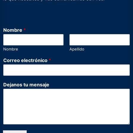
Nombre
*
Nombre
Apellido
e
Correo electrónico
*
l
e
c
t
Dejanos tu mensaje
r
ó
n
i
c
o
C
o