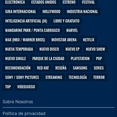
ELECTRÓNICA
ESTADOS UNIDOS
ESTRENO
FESTIVAL
GIRA INTERNACIONAL
HOLLYWOOD
INDUSTRIA NACIONAL
INTELIGENCIA ARTIFICIAL (IA)
LIBRE Y GRATUITO
MANDARINE PARK / PUNTA CARRASCO
MARVEL
MAX (HBO / WARNER BROS)
MOVISTAR ARENA
NETFLIX
NUEVA TEMPORADA
NUEVO DISCO
NUEVO EP
NUEVO SHOW
NUEVO SINGLE
PARQUE DE LA CIUDAD
PLAYSTATION
POP
RECOMENDACIÓN
RED HAT
RESEÑA
SAMSUNG
SERIES
SONY / SONY PICTURES
STREAMING
TECNOLOGÍA
TERROR
TOP
VIDEOJUEGO
Sobre Nosotros
Política de privacidad