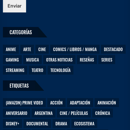
s
Enviar
m
e
n
s
CATEGORÍAS
a
j
e
ANIME
ARTE
CINE
COMICS / LIBROS / MANGA
DESTACADO
GAMING
MUSICA
OTRAS NOTICIAS
RESEÑAS
SERIES
STREAMING
TEATRO
TECNOLOGÍA
ETIQUETAS
(AMAZON) PRIME VIDEO
ACCIÓN
ADAPTACIÓN
ANIMACIÓN
ANIVERSARIO
ARGENTINA
CINE / PELÍCULAS
CRÓNICA
DISNEY+
DOCUMENTAL
DRAMA
ECOSISTEMA