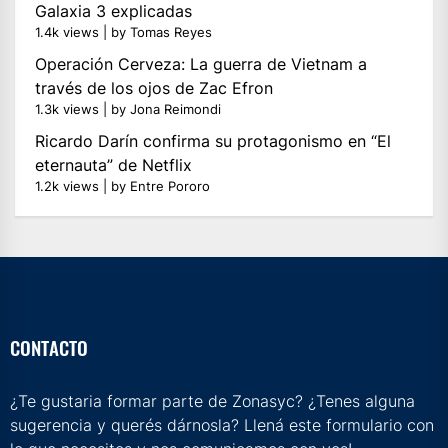
Galaxia 3 explicadas
1.4k views
|
by
Tomas Reyes
Operación Cerveza: La guerra de Vietnam a
través de los ojos de Zac Efron
1.3k views
|
by
Jona Reimondi
Ricardo Darín confirma su protagonismo en “El
eternauta” de Netflix
1.2k views
|
by
Entre Pororo
CONTACTO
¿Te gustaria formar parte de Zonasyc? ¿Tenes alguna
sugerencia y querés dárnosla? Llená este formulario con