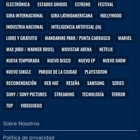
ELECTRÓNICA
ESTADOS UNIDOS
ESTRENO
FESTIVAL
GIRA INTERNACIONAL
GIRA LATINOAMERICANA
HOLLYWOOD
INDUSTRIA NACIONAL
INTELIGENCIA ARTIFICIAL (IA)
LIBRE Y GRATUITO
MANDARINE PARK / PUNTA CARRASCO
MARVEL
MAX (HBO / WARNER BROS)
MOVISTAR ARENA
NETFLIX
NUEVA TEMPORADA
NUEVO DISCO
NUEVO EP
NUEVO SHOW
NUEVO SINGLE
PARQUE DE LA CIUDAD
PLAYSTATION
RECOMENDACIÓN
RED HAT
RESEÑA
SAMSUNG
SERIES
SONY / SONY PICTURES
STREAMING
TECNOLOGÍA
TERROR
TOP
VIDEOJUEGO
Sobre Nosotros
Política de privacidad