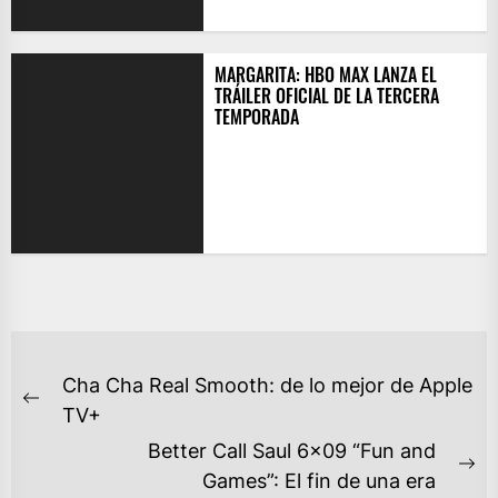
MARGARITA: HBO MAX LANZA EL
TRÁILER OFICIAL DE LA TERCERA
TEMPORADA
NAVEGACIÓN
Cha Cha Real Smooth: de lo mejor de Apple
DE
Previous
TV+
ENTRADAS
post:
Better Call Saul 6×09 “Fun and
Ne
Games”: El fin de una era