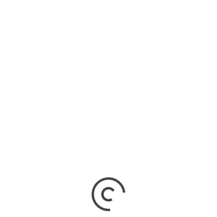
READ MORE
R MARZO PRESENTA “EFECTOS
VERSOS” SU NUEVO ÁLBUM
que un álbum, Mar Marzo, propone un recorrido donde cada
sión creativa ocupa un lugar preciso.
READ MORE
IMI, JUNTO A CARMELO 49,
ESENTA EL PRIMER ADELANTO
 DISCO