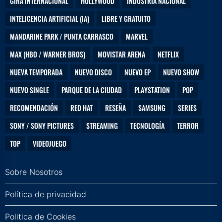
GIRA INTERNACIONAL
HOLLYWOOD
INDUSTRIA NACIONAL
INTELIGENCIA ARTIFICIAL (IA)
LIBRE Y GRATUITO
MANDARINE PARK / PUNTA CARRASCO
MARVEL
MAX (HBO / WARNER BROS)
MOVISTAR ARENA
NETFLIX
NUEVA TEMPORADA
NUEVO DISCO
NUEVO EP
NUEVO SHOW
NUEVO SINGLE
PARQUE DE LA CIUDAD
PLAYSTATION
POP
RECOMENDACIÓN
RED HAT
RESEÑA
SAMSUNG
SERIES
SONY / SONY PICTURES
STREAMING
TECNOLOGÍA
TERROR
TOP
VIDEOJUEGO
Sobre Nosotros
Política de privacidad
Politica de Cookies