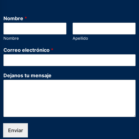
*
Nombre
*
N
o
m
Nombre
Apellido
b
r
Correo electrónico
*
e
D
e
j
Dejanos tu mensaje
a
n
o
s
Enviar