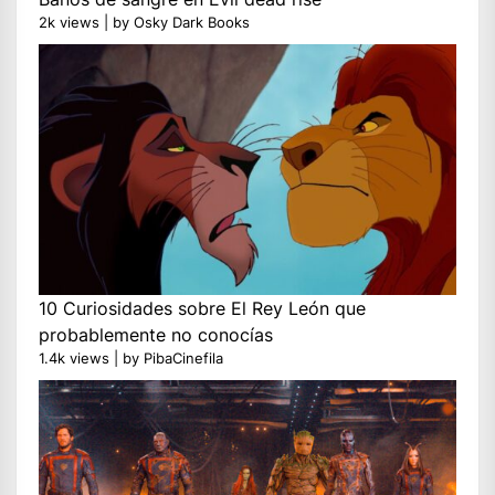
2k views
|
by
Osky Dark Books
10 Curiosidades sobre El Rey León que
probablemente no conocías
1.4k views
|
by
PibaCinefila