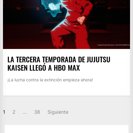
LA TERCERA TEMPORADA DE JUJUTSU
KAISEN LLEGÓ A HBO MAX
¡La lucha contra la extinción empieza ahora!
PAGINACIÓN
1
2
…
38
Siguiente
DE
ENTRADAS