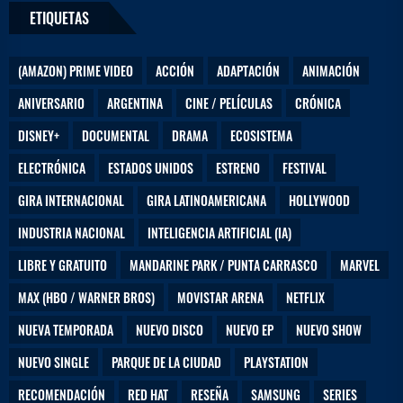
r
ETIQUETAS
ó
n
i
(AMAZON) PRIME VIDEO
ACCIÓN
ADAPTACIÓN
ANIMACIÓN
c
ANIVERSARIO
ARGENTINA
CINE / PELÍCULAS
CRÓNICA
o
DISNEY+
DOCUMENTAL
DRAMA
ECOSISTEMA
ELECTRÓNICA
ESTADOS UNIDOS
ESTRENO
FESTIVAL
GIRA INTERNACIONAL
GIRA LATINOAMERICANA
HOLLYWOOD
INDUSTRIA NACIONAL
INTELIGENCIA ARTIFICIAL (IA)
LIBRE Y GRATUITO
MANDARINE PARK / PUNTA CARRASCO
MARVEL
MAX (HBO / WARNER BROS)
MOVISTAR ARENA
NETFLIX
NUEVA TEMPORADA
NUEVO DISCO
NUEVO EP
NUEVO SHOW
NUEVO SINGLE
PARQUE DE LA CIUDAD
PLAYSTATION
RECOMENDACIÓN
RED HAT
RESEÑA
SAMSUNG
SERIES