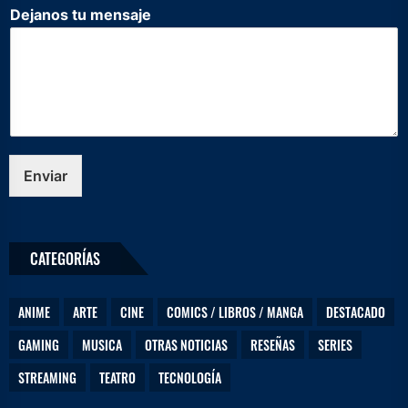
m
Dejanos tu mensaje
e
n
s
a
j
e
e
l
e
Enviar
c
t
r
ó
CATEGORÍAS
n
i
c
ANIME
ARTE
CINE
COMICS / LIBROS / MANGA
DESTACADO
o
e
GAMING
MUSICA
OTRAS NOTICIAS
RESEÑAS
SERIES
l
e
STREAMING
TEATRO
TECNOLOGÍA
c
t